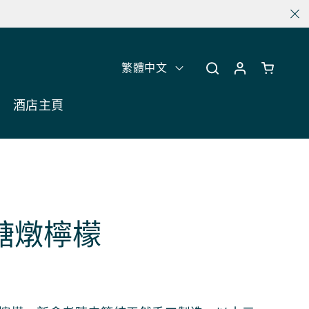
訂單滿港幣$3,00
購
登
語
物
繁體中文
入
車
言
酒店主頁
糖燉檸檬