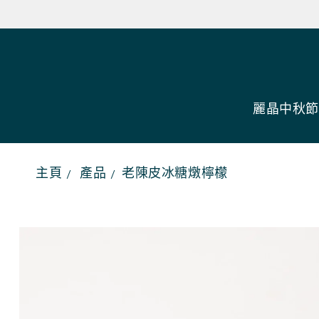
內
容
麗晶中秋節
主頁
產品
老陳皮冰糖燉檸檬
略
過
產
品
資
訊