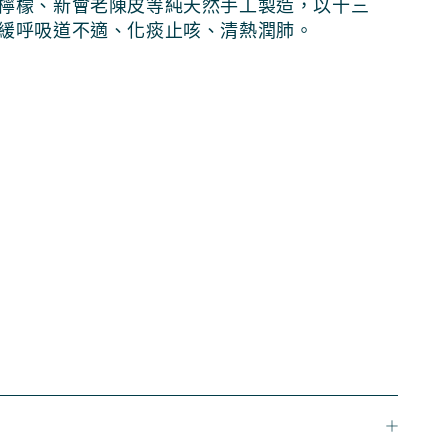
檸檬、新會老陳皮等純天然手工製造，以十三
緩呼吸道不適、
化痰止咳、清熱潤肺。